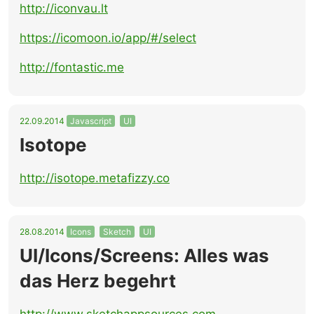
http://iconvau.lt
https://icomoon.io/app/#/select
http://fontastic.me
22.09.2014
Javascript
UI
Isotope
http://isotope.metafizzy.co
28.08.2014
Icons
Sketch
UI
UI/Icons/Screens: Alles was
das Herz begehrt