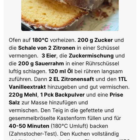
Ofen auf
180°C
vorheizen.
200 g Zucker
und
die
Schale von 2 Zitronen
in einer Schüssel
vermengen.
3 Eier
, die
Zuckermischung
und
die
200 g Sauerrahm
in einer Rührschüssel
luftig schlagen.
120 ml Öl
bei rühren langsam
zuführen. Dann
2 EL Zitronensaft
und den
1TL
Vanilleextrakt
hinzugeben und gut vermischen.
220g Mehl
,
1 Pck Backpulver
und eine
Prise
Salz
zur Masse hinzufügen und
vermischen. Den Teig in die gefettete und
gesemmelbröselte Kastenform füllen und für
40-50 Minuten
(180°C Umluft) backen
(Zahnstocher-Test). Den Kuchen vollständig