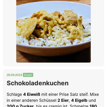
26.09.2023
Essen
Schokoladenkuchen
Schlage
4 Eiweiß
mit einer Prise Salz steif. Mixe
in einer anderen Schüssel
2 Eier
,
4 Eigelb
und
200 g Zucker
, bis es cremig ist. Schmelze
180