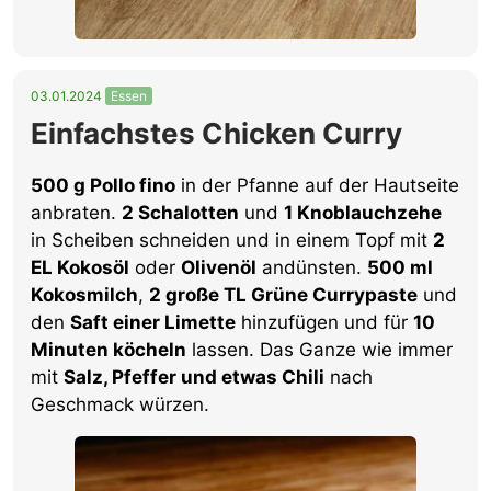
03.01.2024
Essen
Einfachstes Chicken Curry
500 g Pollo fino
in der Pfanne auf der Hautseite
anbraten.
2 Schalotten
und
1 Knoblauchzehe
in Scheiben schneiden und in einem Topf mit
2
EL Kokosöl
oder
Olivenöl
andünsten.
500 ml
Kokosmilch
,
2 große TL Grüne Currypaste
und
den
Saft einer Limette
hinzufügen und für
10
Minuten köcheln
lassen. Das Ganze wie immer
mit
Salz, Pfeffer und etwas Chili
nach
Geschmack würzen.