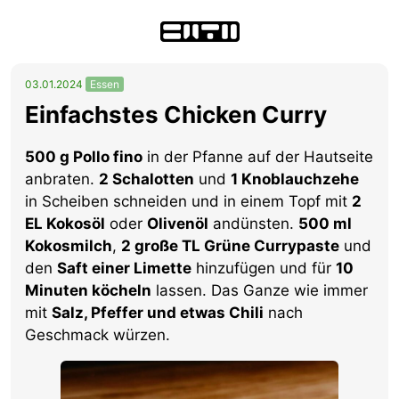
03.01.2024
Essen
Einfachstes Chicken Curry
500 g Pollo fino
in der Pfanne auf der Hautseite
anbraten.
2 Schalotten
und
1 Knoblauchzehe
in Scheiben schneiden und in einem Topf mit
2
EL Kokosöl
oder
Olivenöl
andünsten.
500 ml
Kokosmilch
,
2 große TL Grüne Currypaste
und
den
Saft einer Limette
hinzufügen und für
10
Minuten köcheln
lassen. Das Ganze wie immer
mit
Salz, Pfeffer und etwas Chili
nach
Geschmack würzen.